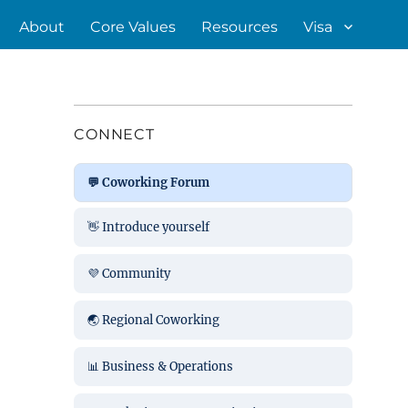
About
Core Values
Resources
Visa
CONNECT
💬 Coworking Forum
👋 Introduce yourself
💜 Community
🌏 Regional Coworking
📊 Business & Operations